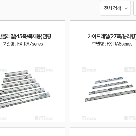
전체 검색
단볼레일(45폭/목재용)댐핑
가이드레일(27폭/분리형
모델명 : FX-RA7series
모델명 : FX-RA8series