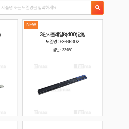
NEW
)
3단사출레일B(400)댐핑
모델명 : FX-BR302
품번 :
33480