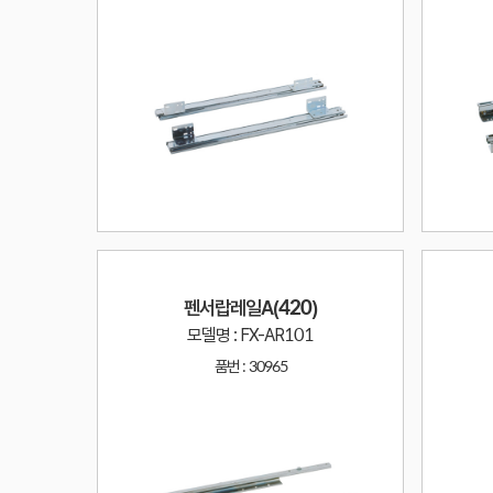
펜서랍레일A(420)
모델명 : FX-AR101
품번 :
30965