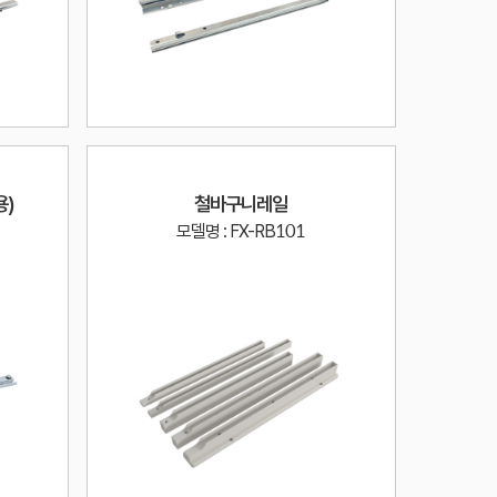
용)
철바구니레일
모델명 : FX-RB101