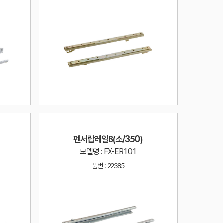
펜서랍레일B(소/350)
모델명 : FX-ER101
품번 :
22385