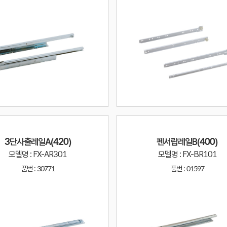
3단사출레일A(420)
펜서랍레일B(400)
모델명 : FX-AR301
모델명 : FX-BR101
품번 :
30771
품번 :
01597