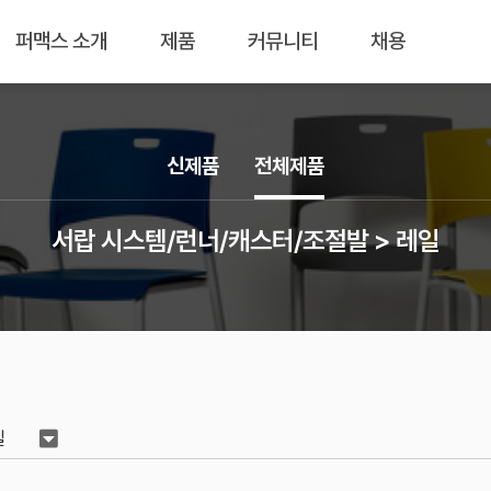
퍼맥스 소개
제품
커뮤니티
채용
신제품
전체제품
서랍 시스템/런너/캐스터/조절발 > 레일
일