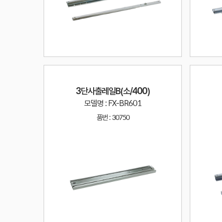
3단사출레일B(소/400)
모델명 : FX-BR601
품번 :
30750