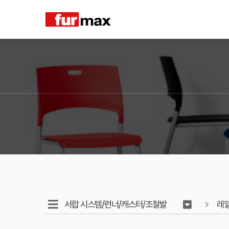
서랍 시스템/런너/캐스터/조절발
레