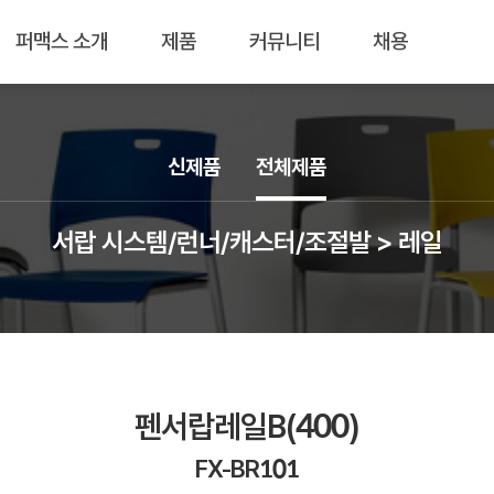
퍼맥스 소개
제품
커뮤니티
채용
신제품
전체제품
서랍 시스템/런너/캐스터/조절발 > 레일
펜서랍레일B(400)
FX-BR101