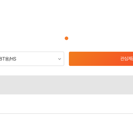
관심제
18T용/HS