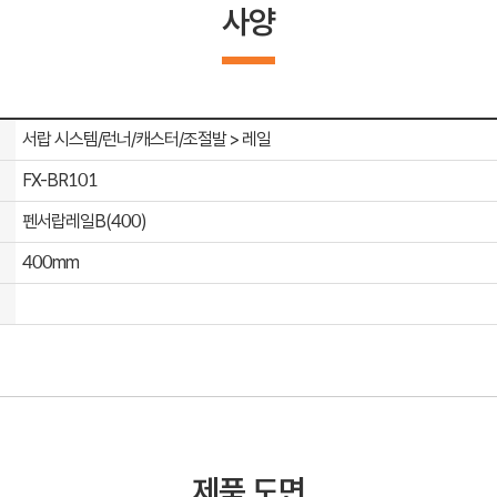
사양
서랍 시스템/런너/캐스터/조절발 > 레일
FX-BR101
펜서랍레일B(400)
400mm
제품 도면