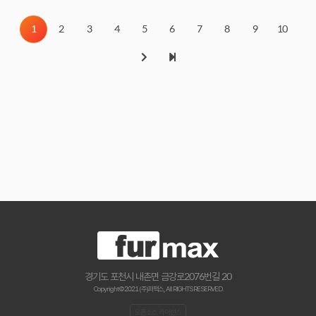
1
2
3
4
5
6
7
8
9
10
경기도 포천시 내촌면 금강로2076번길 20
Copyright © 2021 (주)퍼맥스., All RIGHTS RESERVED.
오픈소스 라이선스