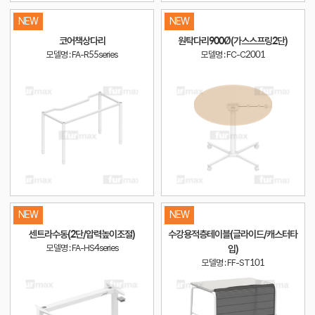
NEW
NEW
코어책상다리
원탁다리900Ø(가스스프링2단)
모델명 : FA-R55series
모델명 : FC-C2001
NEW
NEW
센트라수동(2단/압력높이조절)
수강용적층테이블(글라이드/캐스터타
모델명 : FA-HS4series
입)
모델명 : FF-ST101