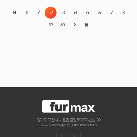
51
52
53
54
55
56
57
58
59
60
경기도 포천시 내촌면 금강로2076번길 20
Copyright © 2021 (주)퍼맥스., All RIGHTS RESERVED.
오픈소스 라이선스