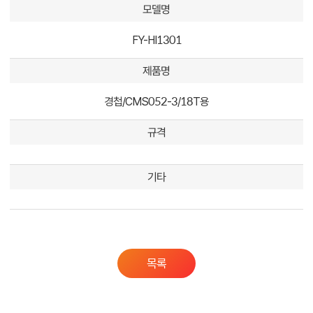
모델명
FY-HI1301
제품명
경첩/CMS052-3/18T용
규격
기타
목록