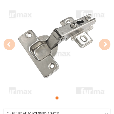
[14301] FY-HI1301/CMS052-3/18T용