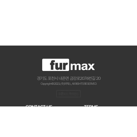
경기도 포천시 내촌면 금강로2076번길 20
Copyright © 2021 (주)퍼맥스., All RIGHTS RESERVED.
오픈소스 라이선스
CONTACT US
TERMS
haenamf@hanmail.net
이용약관
031-534-2020
개인 정보처리 방침
0507-0306-7890