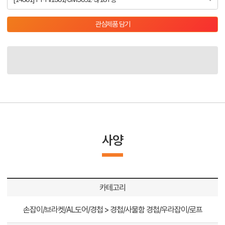
관심제품 담기
사양
카테고리
손잡이/브라켓/AL도어/경첩 > 경첩/사물함 경첩/우라잡이/로프