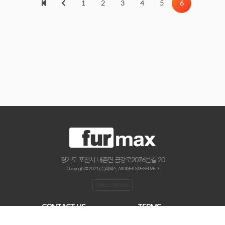
1
2
3
4
5
6
경기도 포천시 내촌면 금강로2076번길 20
Copyright © 2021 (주)퍼맥스., All RIGHTS RESERVED.
오픈소스 라이선스
CONTACT US
TERMS
haenamf@hanmail.net
이용약관