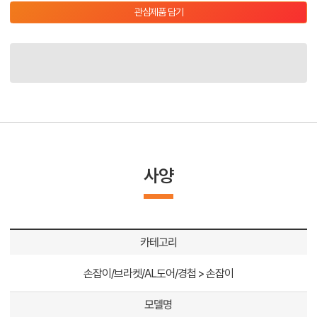
관심제품 담기
사양
카테고리
손잡이/브라켓/AL도어/경첩 > 손잡이
모델명