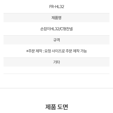
FR-HL32
제품명
손잡이HL32/C형찬넬
규격
※주문 제작 : 요청 사이즈로 주문 제작 가능
기타
제품 도면