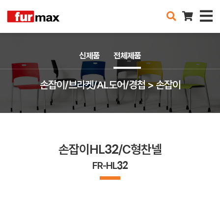
신제품
전체제품
손잡이/브라켓/AL도어/경첩 > 손잡이
손잡이HL32/C형찬넬
FR-HL32