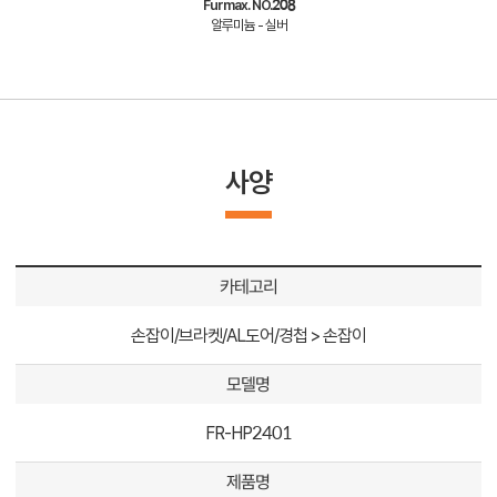
Furmax. NO.208
알루미늄 - 실버
사양
카테고리
손잡이/브라켓/AL도어/경첩 > 손잡이
모델명
FR-HP2401
제품명