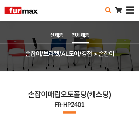
신제품
전체제품
손잡이/브라켓/AL도어/경첩 > 손잡이
손잡이매립오토폴딩(캐스팅)
FR-HP2401