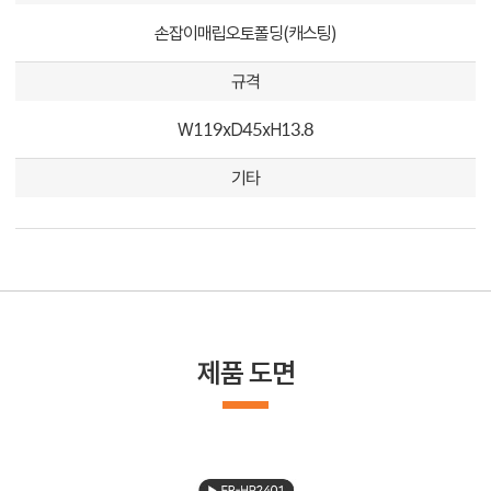
손잡이매립오토폴딩(캐스팅)
규격
W119xD45xH13.8
기타
제품 도면