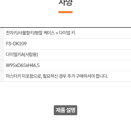
사양
전자키/사물함키/명찰 케이스 > 다이얼 키
FS-DK109
다이얼키A(서랍용)
W95xD65xH46.5
마스터키 미포함으로, 필요하신 경우 추가 구매하셔야 합니다.
제품 설명