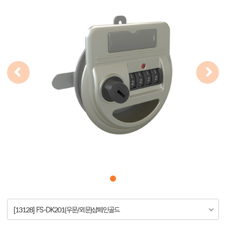
[13128] FS-DK201(우문/외문)샴페인골드