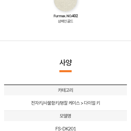
Furmax. NO.402
샴페인 골드
사양
카테고리
전자키/사물함키/명찰 케이스 > 다이얼 키
모델명
FS-DK201