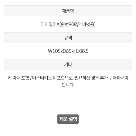
제품명
다이얼키A(원형90Ø/캐비넷용)
규격
W105xD65xH108.5
기타
키 아대 포함 / 마스터키는 미포함으로, 필요하신 경우 추가 구매하셔야
합니다.
제품 설명