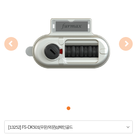
[13252] FS-DK501(우문/외문)샴페인골드