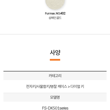
Furmax. NO.402
샴페인 골드
사양
카테고리
전자키/사물함키/명찰 케이스 > 다이얼 키
모델명
FS-DK501series