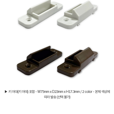
▶ 키 아대(키 아데) 포함 - W75mm x D23mm x H17.3mm / 2 color - 본체 색상에
따라 발송 (선택 불가)