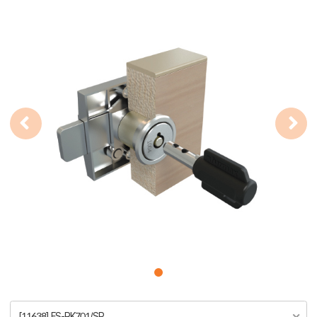
[11638] FS-RK701/SP