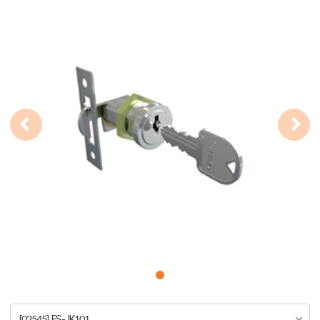
[02545] FS-JK101