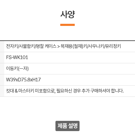
사양
전자키/사물함키/명찰 케이스 > 목재용(철재)키/사우나키/유리정키
FS-WK101
이동키(ㅡ자)
W39xD75.8xH17
킷대 & 마스터키 미포함으로, 필요하신 경우 추가 구매하셔야 합니다.
제품 설명