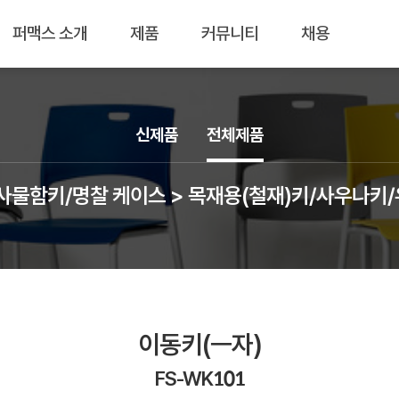
퍼맥스 소개
제품
커뮤니티
채용
신제품
전체제품
사물함키/명찰 케이스 > 목재용(철재)키/사우나키
이동키(ㅡ자)
FS-WK101