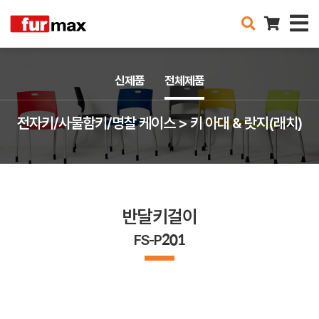
신제품
전체제품
전자키/사물함키/명찰 케이스 > 키 아대 & 랏지(래치)
반달키걸이
FS-P201