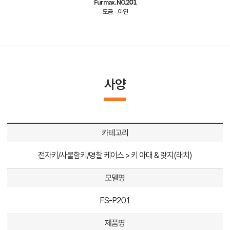
Furmax. NO.201
도금 - 아연
사양
카테고리
전자키/사물함키/명찰 케이스 > 키 아대 & 랏지(래치)
모델명
FS-P201
제품명