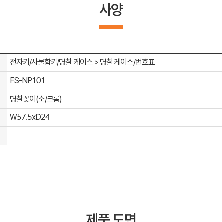
사양
전자키/사물함키/명찰 케이스 > 명찰 케이스/번호표
FS-NP101
명찰꽂이(소/크롬)
W57.5xD24
제품 도면