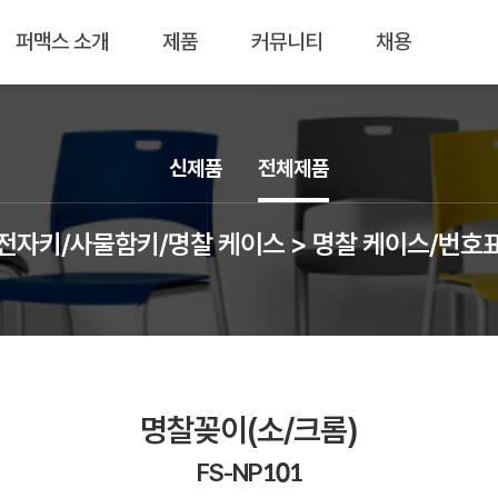
퍼맥스 소개
제품
커뮤니티
채용
신제품
전체제품
전자키/사물함키/명찰 케이스 > 명찰 케이스/번호
명찰꽂이(소/크롬)
FS-NP101