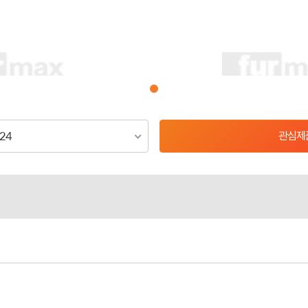
관심제
D24