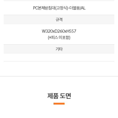
PC본체받침대(고정식)-더블용/AL
규격
W320xD260xH557
(※피스 미포함)
기타
제품 도면