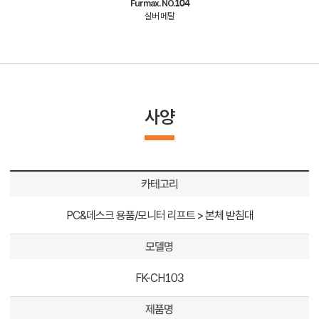
Furmax. NO.104
실버 메탈
사양
카테고리
PC&데스크 용품/모니터 리프트 > 본체 받침대
모델명
FK-CH103
제품명