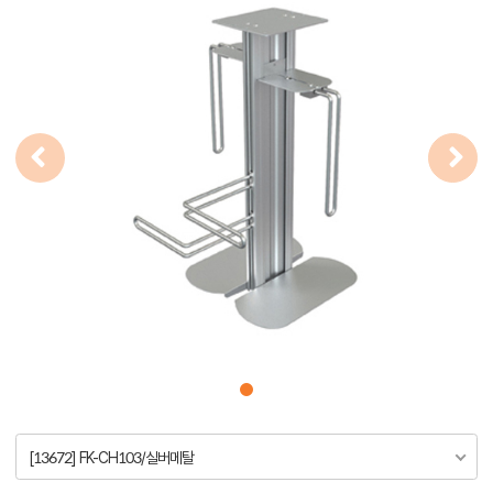
[13672] FK-CH103/실버메탈