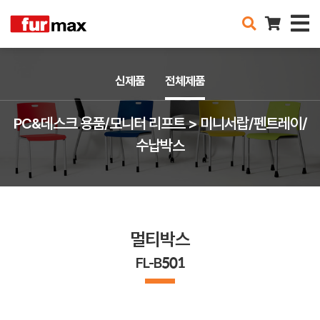
신제품
전체제품
PC&데스크 용품/모니터 리프트 > 미니서랍/펜트레이/
수납박스
멀티박스
FL-B501