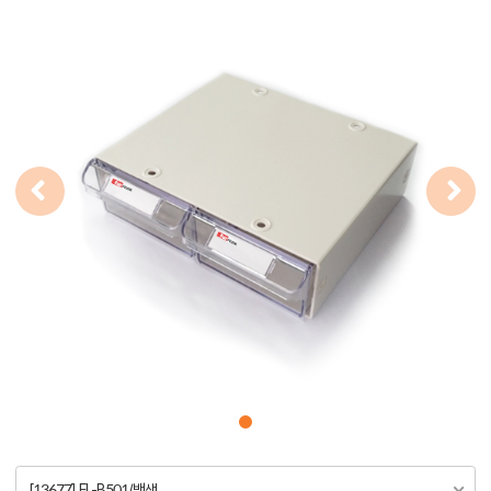
[13677] FL-B501/백색