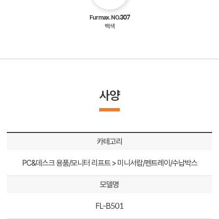
Furmax. NO.307
백색
사양
카테고리
PC&데스크 용품/모니터 리프트 > 미니서랍/펜트레이/수납박스
모델명
FL-B501