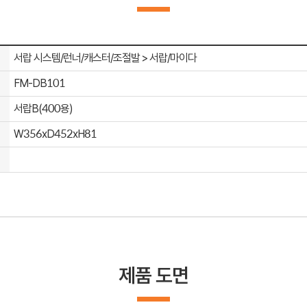
서랍 시스템/런너/캐스터/조절발 > 서랍/마이다
FM-DB101
서랍B(400용)
W356xD452xH81
제품 도면