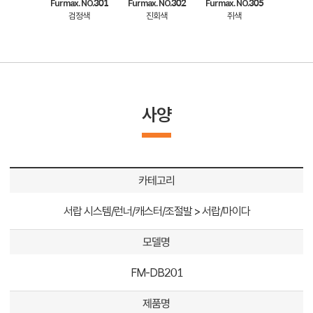
Furmax. NO.301
Furmax. NO.302
Furmax. NO.305
검정색
진회색
쥐색
사양
카테고리
서랍 시스템/런너/캐스터/조절발 > 서랍/마이다
모델명
FM-DB201
제품명