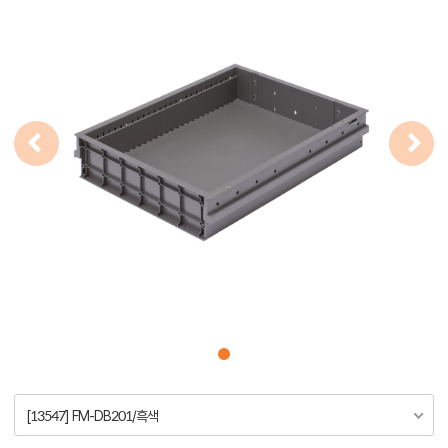
[13547] FM-DB201/흑색