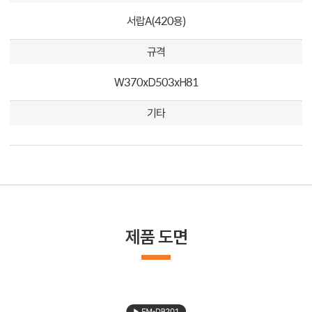
서랍A(420용)
규격
W370xD503xH81
기타
제품 도면