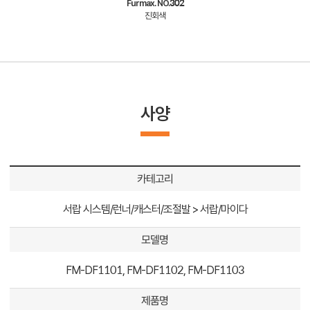
Furmax. NO.302
진회색
사양
카테고리
서랍 시스템/런너/캐스터/조절발 > 서랍/마이다
모델명
FM-DF1101, FM-DF1102, FM-DF1103
제품명