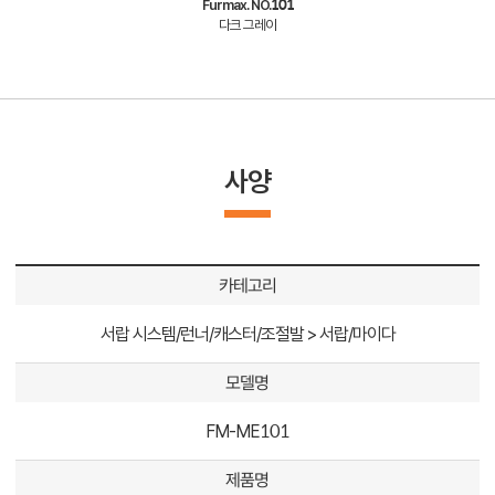
Furmax. NO.101
다크 그레이
사양
카테고리
서랍 시스템/런너/캐스터/조절발 > 서랍/마이다
모델명
FM-ME101
제품명