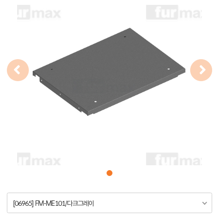
[06965] FM-ME101/다크그레이