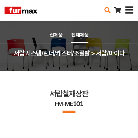
신제품
전체제품
서랍 시스템/런너/캐스터/조절발 > 서랍/마이다
서랍철재상판
FM-ME101