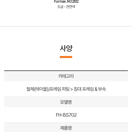
Furmax. NO.202
도금 - 천연색
사양
카테고리
철제(테이블)/프레임 피팅 > 침대 프레임 & 부속
모델명
FH-BS702
제품명