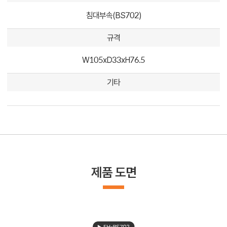
침대부속(BS702)
규격
W105xD33xH76.5
기타
제품 도면