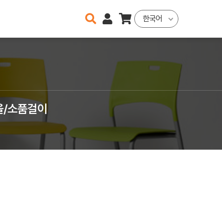
한국어
울/소품걸이