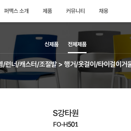
퍼맥스 소개
제품
커뮤니티
채용
신제품
전체제품
템/런너/캐스터/조절발 > 행거/옷걸이/타이걸이거
S강타원
FO-H501