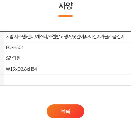
사양
서랍 시스템/런너/캐스터/조절발 > 행거/옷걸이/타이걸이거울/소품걸이
FO-H501
S강타원
W19xD2.6xH84
목록