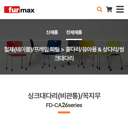
신제품
전체제품
철제(테이블)/프레임 피팅 > 홀다리/유아용 & 상다리/씽
크대다리
싱크대다리(비관통)/꼭지무
FD-CA26series