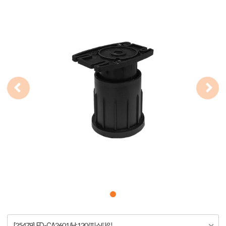
[25479] FD-CA2601/H:120/피스타입