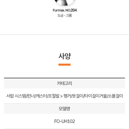
Furmax. NO.204
도금 - 크롬
사양
카테고리
서랍 시스템/런너/캐스터/조절발 > 행거/옷걸이/타이걸이거울/소품걸이
모델명
FO-UH102