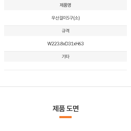
제품명
우산걸이5구(소)
규격
W223.8xD31xH63
기타
제품 도면