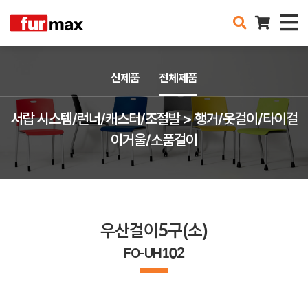
신제품
전체제품
서랍 시스템/런너/캐스터/조절발 > 행거/옷걸이/타이걸
이거울/소품걸이
우산걸이5구(소)
FO-UH102