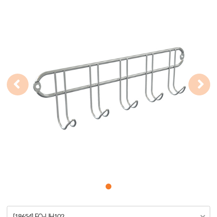
[18654] FO-UH102