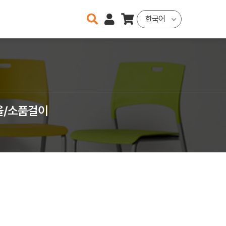
한국어
울/소품걸이