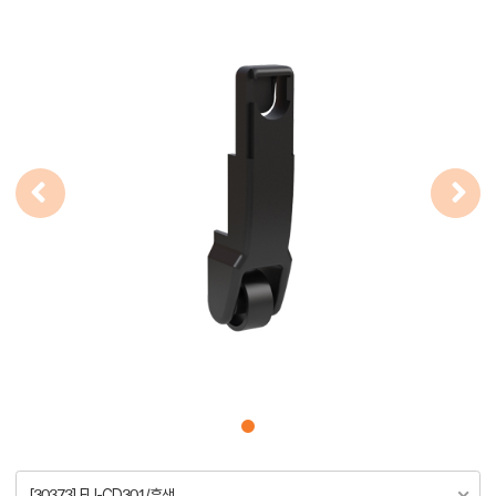
[30373] FU-CD301/흑색