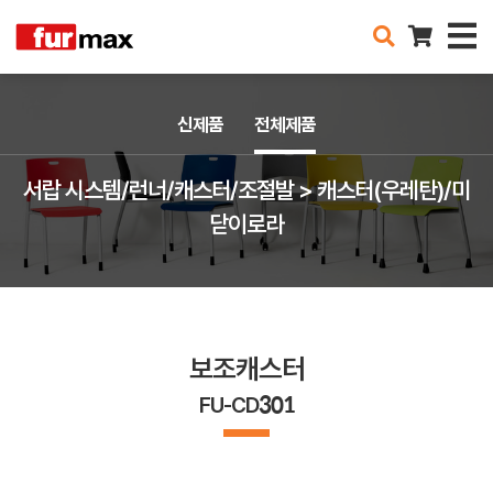
신제품
전체제품
서랍 시스템/런너/캐스터/조절발 > 캐스터(우레탄)/미
닫이로라
보조캐스터
FU-CD301