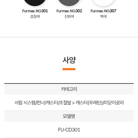
Furmax. NO.301
Furmax. NO.302
Furmax. NO.307
검정색
진회색
백색
사양
카테고리
서랍 시스템/런너/캐스터/조절발 > 캐스터(우레탄)/미닫이로라
모델명
FU-CD301