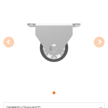
[29789] FU-CS601/친/CD