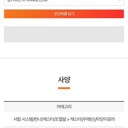
관심제품 담기
사양
카테고리
서랍 시스템/런너/캐스터/조절발 > 캐스터(우레탄)/미닫이로라