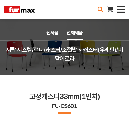
신제품
전체제품
서랍 시스템/런너/캐스터/조절발 > 캐스터(우레탄)/미
닫이로라
고정캐스터33mm(1인치)
FU-CS601