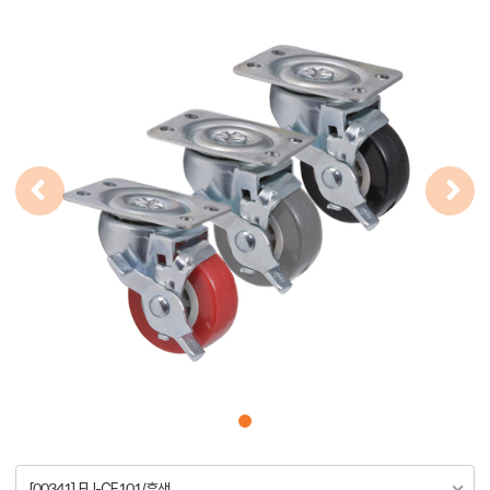
[00341] FU-CE101/흑색