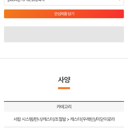
관심제품 담기
사양
카테고리
서랍 시스템/런너/캐스터/조절발 > 캐스터(우레탄)/미닫이로라