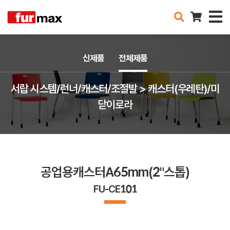
신제품
전체제품
서랍 시스템/런너/캐스터/조절발 > 캐스터(우레탄)/미
닫이로라
공업용캐스터A65mm(2"스톱)
FU-CE101