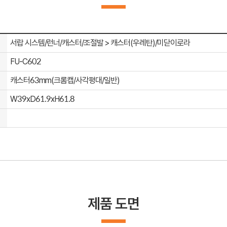
서랍 시스템/런너/캐스터/조절발 > 캐스터(우레탄)/미닫이로라
FU-C602
캐스터63mm(크롬캡/사각평대/일반)
W39xD61.9xH61.8
제품 도면