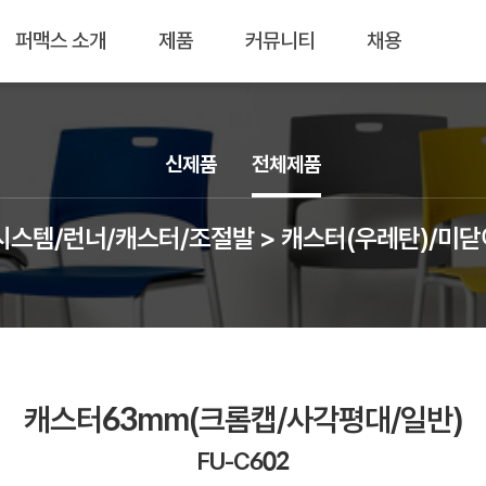
퍼맥스 소개
제품
커뮤니티
채용
신제품
전체제품
시스템/런너/캐스터/조절발 > 캐스터(우레탄)/미
캐스터63mm(크롬캡/사각평대/일반)
FU-C602