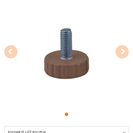
[03749] FU-FT701/흑색