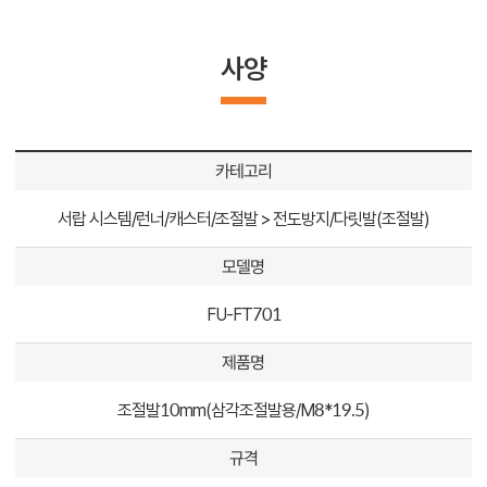
사양
카테고리
서랍 시스템/런너/캐스터/조절발 > 전도방지/다릿발(조절발)
모델명
FU-FT701
제품명
조절발10mm(삼각조절발용/M8*19.5)
규격