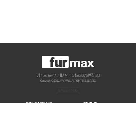
경기도 포천시 내촌면 금강로2076번길 20
Copyright © 2021 (주)퍼맥스., All RIGHTS RESERVED.
오픈소스 라이선스
CONTACT US
TERMS
haenamf@hanmail.net
이용약관
031-534-2020
개인 정보처리 방침
0507-0306-7890