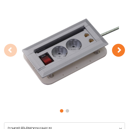
[13405] FP-PW203/실버도장