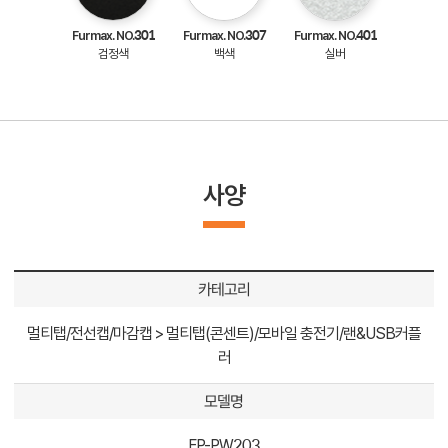
Furmax. NO.301
Furmax. NO.307
Furmax. NO.401
검정색
백색
실버
사양
카테고리
멀티탭/전선캡/마감캡 > 멀티탭(콘센트)/모바일 충전기/랜&USB커플
러
모델명
FP-PW203