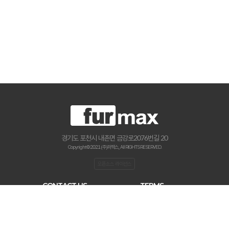
경기도 포천시 내촌면 금강로2076번길 20
Copyright © 2021 (주)퍼맥스., All RIGHTS RESERVED.
오픈소스 라이선스
CONTACT US
TERMS
haenamf@hanmail.net
이용약관
031-534-2020
개인 정보처리 방침