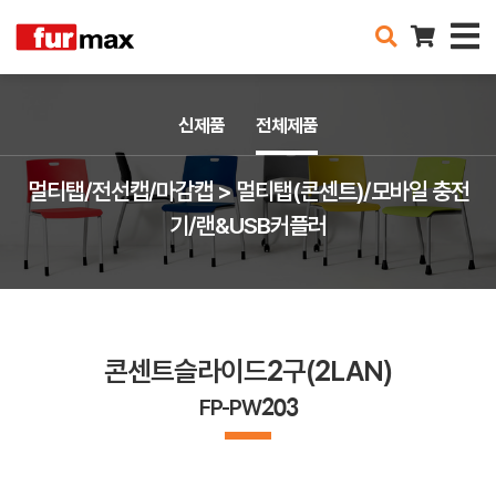
신제품
전체제품
멀티탭/전선캡/마감캡 > 멀티탭(콘센트)/모바일 충전
기/랜&USB커플러
콘센트슬라이드2구(2LAN)
FP-PW203