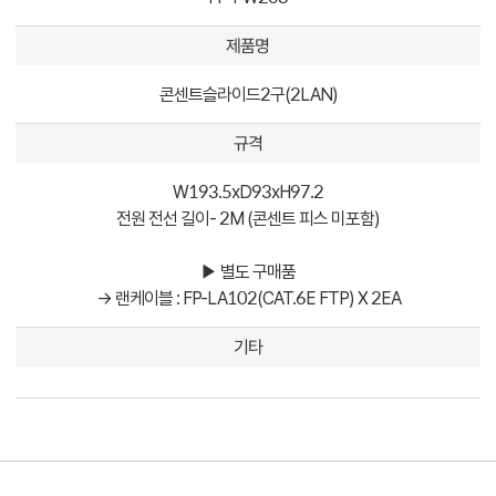
제품명
콘센트슬라이드2구(2LAN)
규격
W193.5xD93xH97.2
전원 전선 길이- 2M (콘센트 피스 미포함)
▶ 별도 구매품
→ 랜케이블 : FP-LA102(CAT.6E FTP) X 2EA
기타