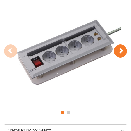
[13406] FP-PW204/실버도장