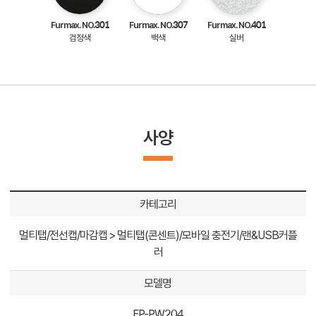
Furmax. NO.301
Furmax. NO.307
Furmax. NO.401
검정색
백색
실버
사양
카테고리
멀티탭/전선캡/마감캡 > 멀티탭(콘센트)/모바일 충전기/랜&USB커플
러
모델명
FP-PW204