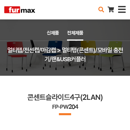
신제품
전체제품
멀티탭/전선캡/마감캡 > 멀티탭(콘센트)/모바일 충전
기/랜&USB커플러
콘센트슬라이드4구(2LAN)
FP-PW204