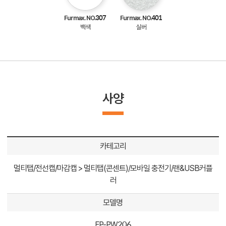
Furmax. NO.307
Furmax. NO.401
백색
실버
사양
카테고리
멀티탭/전선캡/마감캡 > 멀티탭(콘센트)/모바일 충전기/랜&USB커플
러
모델명
FP-PW206