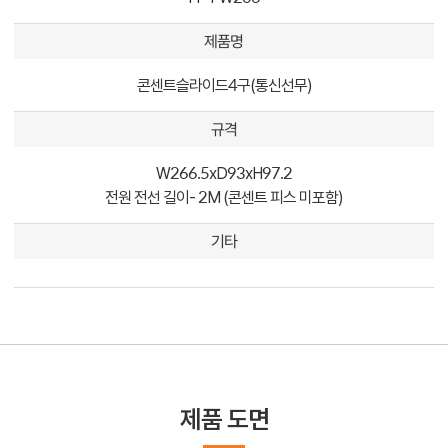
제품명
콘센트슬라이드4구(통신선무)
규격
W266.5xD93xH97.2
전원 전선 길이- 2M (콘센트 피스 미포함)
기타
제품 도면