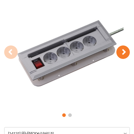
[14131] FP-PW206/실버도장