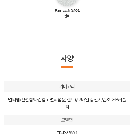
Furmax. NO.401
실버
사양
카테고리
멀티탭/전선캡/마감캡 > 멀티탭(콘센트)/모바일 충전기/랜&USB커플
러
모델명
FP-PW801