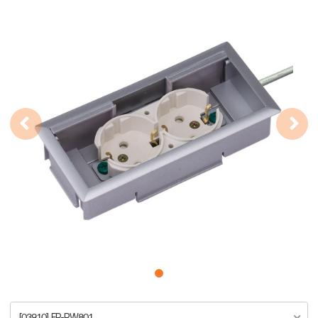
[03910] FP-PW801