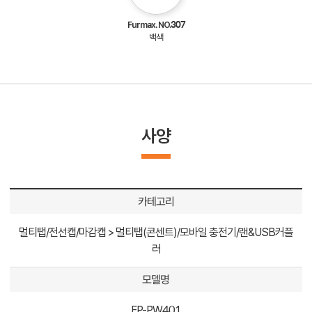
Furmax. NO.307
백색
사양
카테고리
멀티탭/전선캡/마감캡 > 멀티탭(콘센트)/모바일 충전기/랜&USB커플
러
모델명
FP-PW401