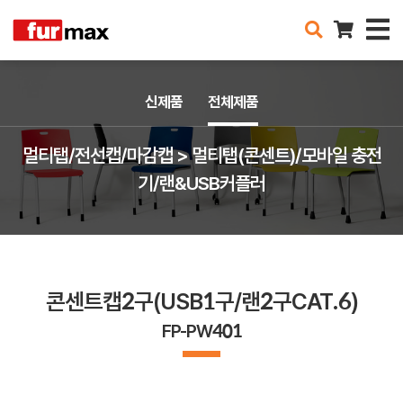
신제품
전체제품
멀티탭/전선캡/마감캡 > 멀티탭(콘센트)/모바일 충전
기/랜&USB커플러
콘센트캡2구(USB1구/랜2구CAT.6)
FP-PW401