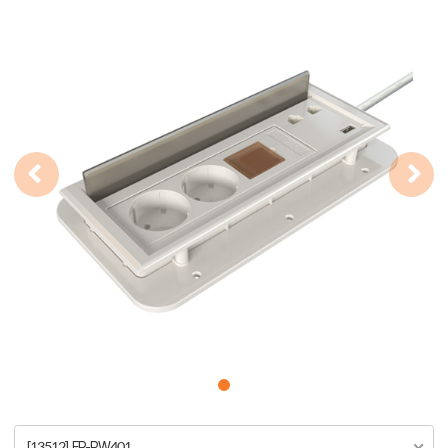
[13512] FP-PW401