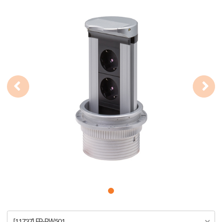
[11737] FP-PW501