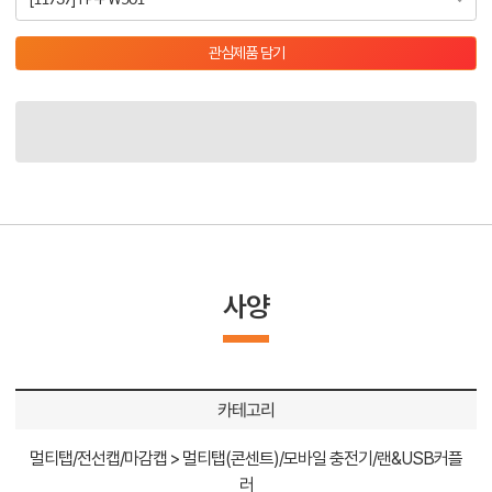
관심제품 담기
사양
카테고리
멀티탭/전선캡/마감캡 > 멀티탭(콘센트)/모바일 충전기/랜&USB커플
러