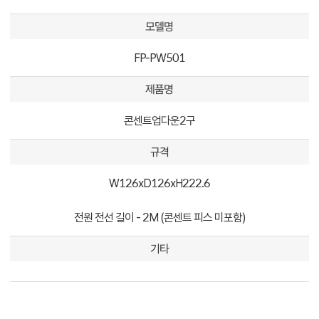
모델명
FP-PW501
제품명
콘센트업다운2구
규격
W126xD126xH222.6
전원 전선 길이 - 2M (콘센트 피스 미포함)
기타