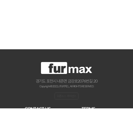
경기도 포천시 내촌면 금강로2076번길 20
Copyright © 2021 (주)퍼맥스., All RIGHTS RESERVED.
오픈소스 라이선스
CONTACT US
TERMS
haenamf@hanmail.net
이용약관
031-534-2020
개인 정보처리 방침