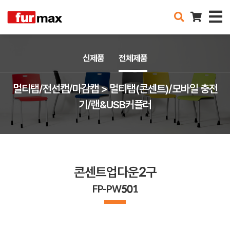
신제품
전체제품
멀티탭/전선캡/마감캡 > 멀티탭(콘센트)/모바일 충전
기/랜&USB커플러
콘센트업다운2구
FP-PW501