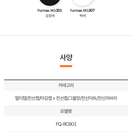
Furmax. NO.301
Furmax. NO.307
검정색
백색
사양
카테고리
멀티탭/전선캡/마감캡 > 전선캡/그물망/전선덕트/전선자바라
모델명
FQ-RC801