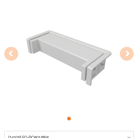
[14105] FQ-RC801/백색