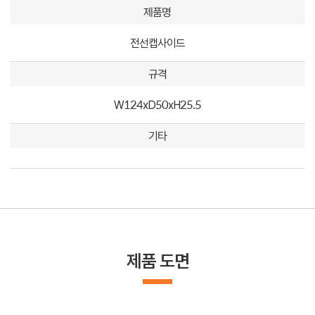
제품명
전선캡사이드
규격
W124xD50xH25.5
기타
제품 도면