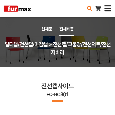
신제품
전체제품
멀티탭/전선캡/마감캡 > 전선캡/그물망/전선덕트/전선
자바라
전선캡사이드
FQ-RC801