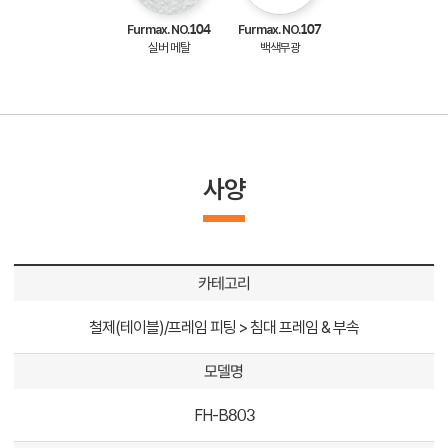
Furmax. NO.104
Furmax. NO.107
실버 메탈
백색무광
사양
카테고리
철제(테이블)/프레임 피팅 > 침대 프레임 & 부속
모델명
FH-B803