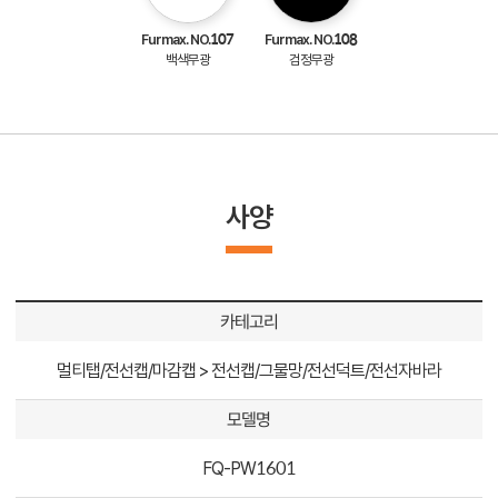
Furmax. NO.107
Furmax. NO.108
백색무광
검정무광
사양
카테고리
멀티탭/전선캡/마감캡 > 전선캡/그물망/전선덕트/전선자바라
모델명
FQ-PW1601