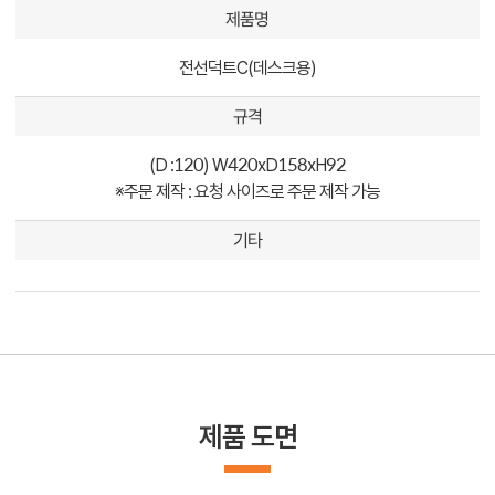
제품명
전선덕트C(데스크용)
규격
(D :120) W420xD158xH92
※주문 제작 : 요청 사이즈로 주문 제작 가능
기타
제품 도면