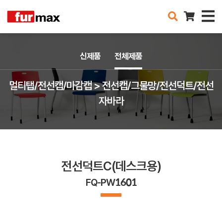
신제품
전체제품
멀티탭/전선캡/마감캡 > 전선캡/그물망/전선덕트/전선
자바라
전선덕트C(데스크용)
FQ-PW1601