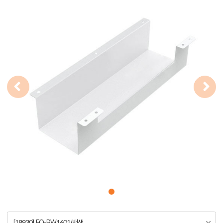
[18930] FQ-PW1601/백색