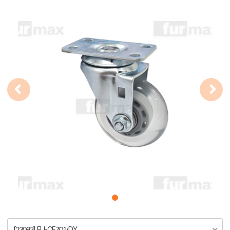
[23093] FU-CE701/DY