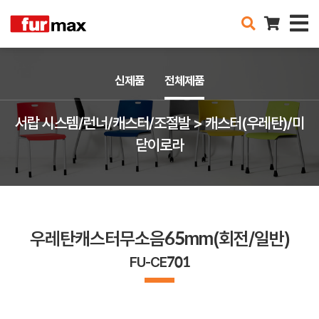
신제품
전체제품
서랍 시스템/런너/캐스터/조절발 > 캐스터(우레탄)/미
닫이로라
우레탄캐스터무소음65mm(회전/일반)
FU-CE701