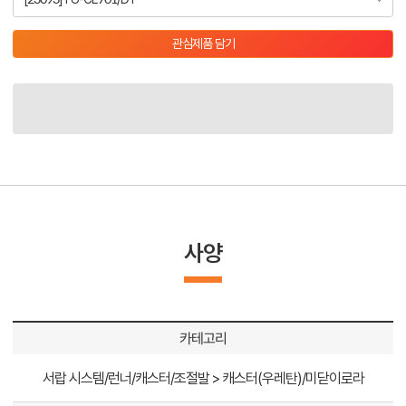
관심제품 담기
사양
카테고리
서랍 시스템/런너/캐스터/조절발 > 캐스터(우레탄)/미닫이로라