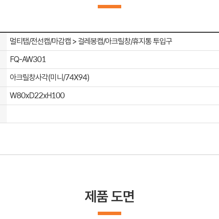
멀티탭/전선캡/마감캡 > 걸레봉캡/아크릴창/휴지통 투입구
FQ-AW301
아크릴창사각(미니/74X94)
W80xD22xH100
제품 도면