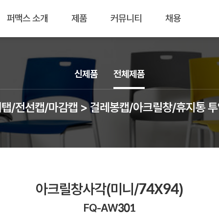
퍼맥스 소개
제품
커뮤니티
채용
신제품
전체제품
탭/전선캡/마감캡 > 걸레봉캡/아크릴창/휴지통 
아크릴창사각(미니/74X94)
FQ-AW301