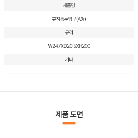
제품명
휴지통투입구(A형)
규격
W247XD20.5XH200
기타
제품 도면