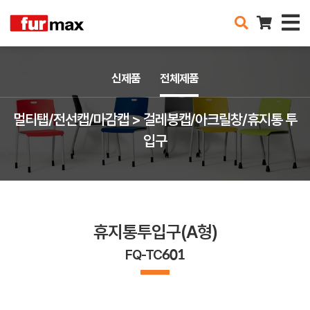
신제품
전체제품
멀티탭/전선캡/마감캡 > 걸레봉캡/아크릴창/휴지통 투
입구
휴지통투입구(A형)
FQ-TC601