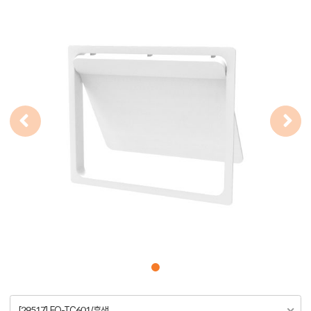
[29517] FQ-TC601/흑색