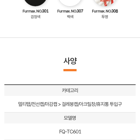
Furmax. NO.301
Furmax. NO.307
Furmax. NO.308
검정색
백색
투명
사양
카테고리
멀티탭/전선캡/마감캡 > 걸레봉캡/아크릴창/휴지통 투입구
모델명
FQ-TC601