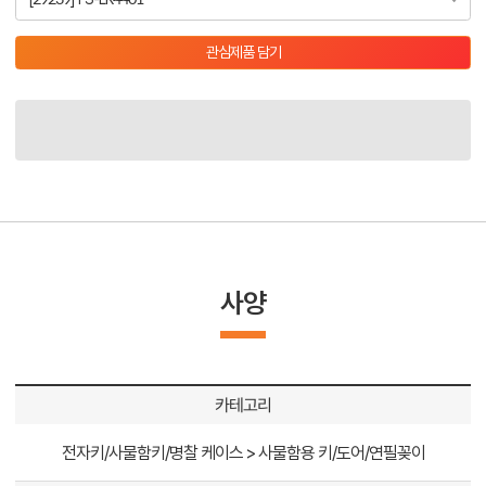
관심제품 담기
사양
카테고리
전자키/사물함키/명찰 케이스 > 사물함용 키/도어/연필꽂이