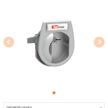
[29239] FS-LK4401