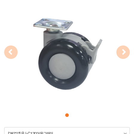
[28727] FU-C1702/올그레이