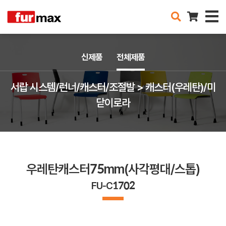
신제품
전체제품
서랍 시스템/런너/캐스터/조절발 > 캐스터(우레탄)/미
닫이로라
우레탄캐스터75mm(사각평대/스톱)
FU-C1702