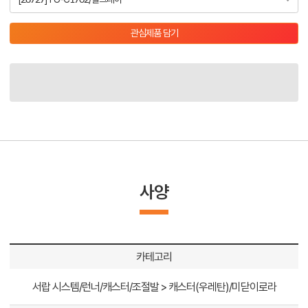
관심제품 담기
사양
카테고리
서랍 시스템/런너/캐스터/조절발 > 캐스터(우레탄)/미닫이로라