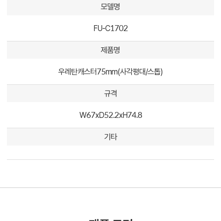
모델명
FU-C1702
제품명
우레탄캐스터75mm(사각평대/스톱)
규격
W67xD52.2xH74.8
기타