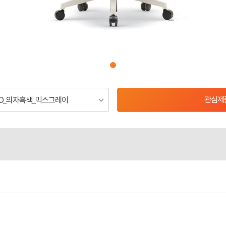
관심제
통풍O_의자흑색_믹스그레이