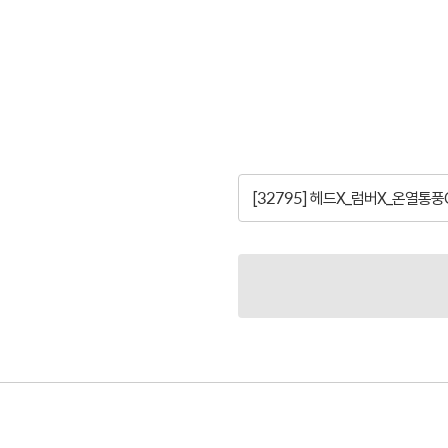
[32795] 헤드X_럼버X_온열