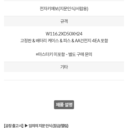
전자키에보(지문인식/서랍용)
규격
W116.2XD50XH24
고정판 & 배터리 케이스 & 피스 & AA건전지 4EA 포함
※마스터키 미포함 - 별도 구매 문의
기타
제품 설명
[공장 출고 시] ▶ 임의의 지문 인식 (잠금/열림)