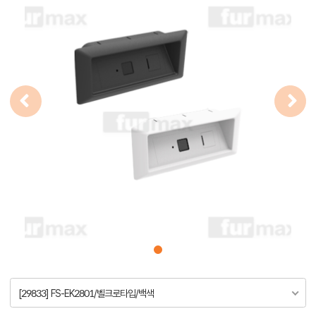
[29833] FS-EK2801/벨크로타입/백색