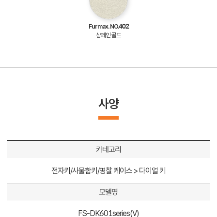
Furmax. NO.402
샴페인 골드
사양
카테고리
전자키/사물함키/명찰 케이스 > 다이얼 키
모델명
FS-DK601series(V)