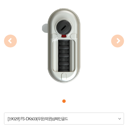
[19029] FS-DK603(우문/외문)샴페인골드